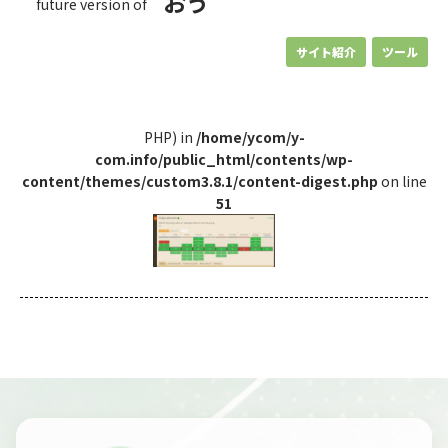
おう
future version of
サイト紹介
ツール
PHP) in
/home/ycom/y-
com.info/public_html/contents/wp-
content/themes/custom3.8.1/content-digest.php
on line
51