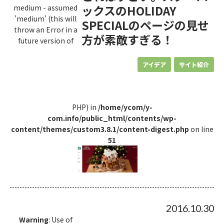
ックスのHOLIDAY
medium - assumed
'medium' (this will
SPECIALのページの見せ
throw an Error in a
方が素敵すぎる！
future version of
アイデア
サイト紹介
PHP) in
/home/ycom/y-
com.info/public_html/contents/wp-
content/themes/custom3.8.1/content-digest.php
on line
51
2016.10.30
Warning
: Use of