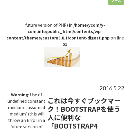
ツール
future version of PHP) in
/home/ycom/y-
com.info/public_html/contents/wp-
content/themes/custom3.8.1/content-digest.php
on line
51
2016.5.22
Warning
: Use of
これは今すぐブックマー
undefined constant
ク！BOOTSTRAPを使う
medium - assumed
'medium' (this will
人に便利な
throw an Error in a
「BOOTSTRAP4
future version of