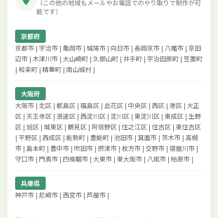
（この他の地域もメールやお電話でのやり取りで制作が可
能です）
京都府
京都市 | 宇治市 | 亀岡市 | 城陽市 | 向日市 | 長岡京市 | 八幡市 | 京田
辺市 | 木津川市 | 大山崎町 | 久御山町 | 井手町 | 宇治田原町 | 笠置町
| 和束町 | 精華町 | 南山城村 |
大阪府
大阪市 | 北区 | 都島区 | 福島区 | 此花区 | 中央区 | 西区 | 港区 | 大正
区 | 天王寺区 | 浪速区 | 西淀川区 | 淀川区 | 東淀川区 | 東成区 | 生野
区 | 旭区 | 城東区 | 鶴見区 | 阿倍野区 | 住之江区 | 住吉区 | 東住吉区
| 平野区 | 西成区 | 能勢町 | 豊能町 | 池田市 | 箕面市 | 茨木市 | 高槻
市 | 島本町 | 豊中市 | 吹田市 | 摂津市 | 枚方市 | 交野市 | 寝屋川市 |
守口市 | 門真市 | 四條畷市 | 大東市 | 東大阪市 | 八尾市 | 柏原市 |
兵庫県
神戸市 | 尼崎市 | 西宮市 | 芦屋市 |