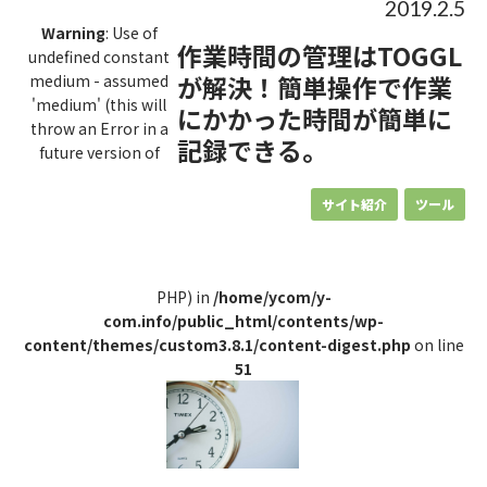
2019.2.5
Warning
: Use of
作業時間の管理はTOGGL
undefined constant
が解決！簡単操作で作業
medium - assumed
'medium' (this will
にかかった時間が簡単に
throw an Error in a
記録できる。
future version of
サイト紹介
ツール
PHP) in
/home/ycom/y-
com.info/public_html/contents/wp-
content/themes/custom3.8.1/content-digest.php
on line
51