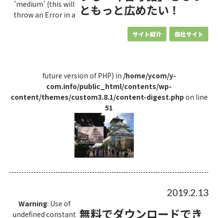
'medium' (this will
ともっと広めたい！
throw an Error in a
サイト紹介
自社サイト
future version of PHP) in
/home/ycom/y-
com.info/public_html/contents/wp-
content/themes/custom3.8.1/content-digest.php
on line
51
2019.2.13
Warning
: Use of
無料でダウンロードでき
undefined constant