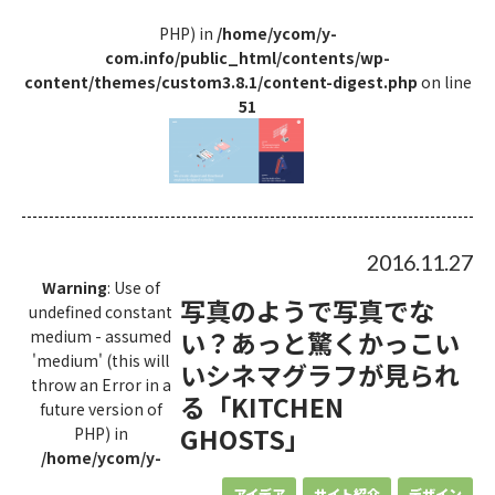
PHP) in
/home/ycom/y-
com.info/public_html/contents/wp-
content/themes/custom3.8.1/content-digest.php
on line
51
2016.11.27
Warning
: Use of
写真のようで写真でな
undefined constant
い？あっと驚くかっこい
medium - assumed
'medium' (this will
いシネマグラフが見られ
throw an Error in a
る「KITCHEN
future version of
GHOSTS」
PHP) in
/home/ycom/y-
アイデア
サイト紹介
デザイン