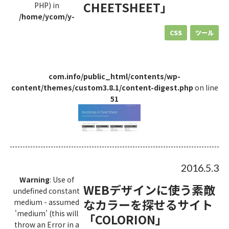
CHEETSHEET」
PHP) in
/home/ycom/y-
CSS
ツール
com.info/public_html/contents/wp-
content/themes/custom3.8.1/content-digest.php
on line
51
2016.5.3
Warning
: Use of
WEBデザインに使う素敵
undefined constant
なカラーを探せるサイト
medium - assumed
'medium' (this will
「COLORION」
throw an Error in a