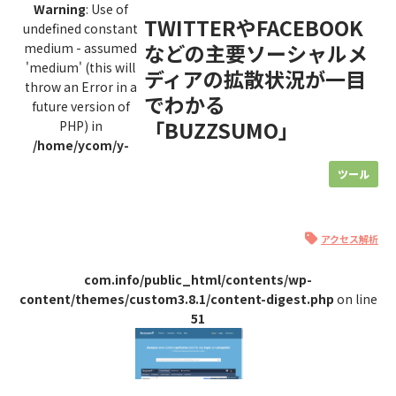
Warning
: Use of
TWITTERやFACEBOOK
undefined constant
などの主要ソーシャルメ
medium - assumed
'medium' (this will
ディアの拡散状況が一目
throw an Error in a
でわかる
future version of
「BUZZSUMO」
PHP) in
/home/ycom/y-
ツール
アクセス解析
com.info/public_html/contents/wp-
content/themes/custom3.8.1/content-digest.php
on line
51