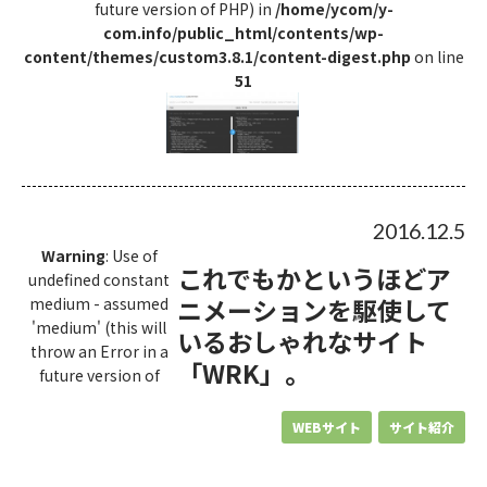
future version of PHP) in
/home/ycom/y-
com.info/public_html/contents/wp-
content/themes/custom3.8.1/content-digest.php
on line
51
2016.12.5
Warning
: Use of
これでもかというほどア
undefined constant
ニメーションを駆使して
medium - assumed
'medium' (this will
いるおしゃれなサイト
throw an Error in a
「WRK」。
future version of
WEBサイト
サイト紹介