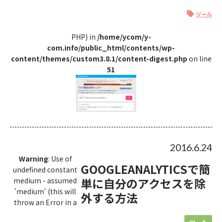
ツール
PHP) in
/home/ycom/y-
com.info/public_html/contents/wp-
content/themes/custom3.8.1/content-digest.php
on line
51
2016.6.24
Warning
: Use of
GOOGLEANALYTICSで簡
undefined constant
単に自分のアクセスを除
medium - assumed
'medium' (this will
外する方法
throw an Error in a