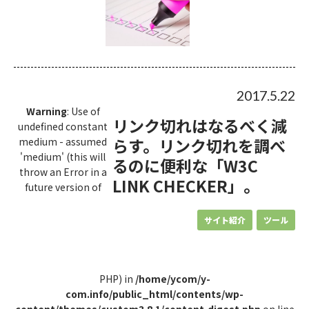
2017.5.22
Warning
: Use of
リンク切れはなるべく減
undefined constant
らす。リンク切れを調べ
medium - assumed
'medium' (this will
るのに便利な「W3C
throw an Error in a
LINK CHECKER」。
future version of
サイト紹介
ツール
PHP) in
/home/ycom/y-
com.info/public_html/contents/wp-
content/themes/custom3.8.1/content-digest.php
on line