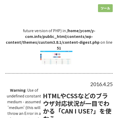
ツール
future version of PHP) in
/home/ycom/y-
com.info/public_html/contents/wp-
content/themes/custom3.8.1/content-digest.php
on line
51
2016.4.25
Warning
: Use of
HTMLやCSSなどのブラ
undefined constant
ウザ対応状況が一目でわ
medium - assumed
'medium' (this will
かる「CAN I USE?」を使
throw an Error in a