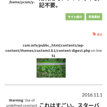
/home/ycom/y-
記不要。
サイト紹介
写真素材
素材
com.info/public_html/contents/wp-
content/themes/custom3.8.1/content-digest.php
on line
51
2016.11.1
Warning
: Use of
これはすごい。スターバ
undefined constant