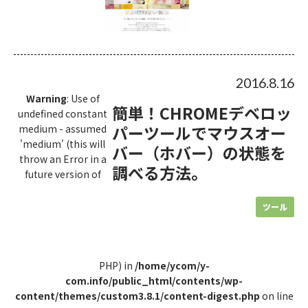
2016.8.16
Warning
: Use of
簡単！CHROMEデベロッ
undefined constant
パーツールでマウスオー
medium - assumed
'medium' (this will
バー（ホバー）の状態を
throw an Error in a
調べる方法。
future version of
ツール
PHP) in
/home/ycom/y-
com.info/public_html/contents/wp-
content/themes/custom3.8.1/content-digest.php
on line