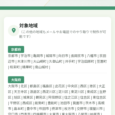
対象地域
（この他の地域もメールやお電話でのやり取りで制作が可
能です）
京都府
京都市 | 宇治市 | 亀岡市 | 城陽市 | 向日市 | 長岡京市 | 八幡市 | 京田
辺市 | 木津川市 | 大山崎町 | 久御山町 | 井手町 | 宇治田原町 | 笠置町
| 和束町 | 精華町 | 南山城村 |
大阪府
大阪市 | 北区 | 都島区 | 福島区 | 此花区 | 中央区 | 西区 | 港区 | 大正
区 | 天王寺区 | 浪速区 | 西淀川区 | 淀川区 | 東淀川区 | 東成区 | 生野
区 | 旭区 | 城東区 | 鶴見区 | 阿倍野区 | 住之江区 | 住吉区 | 東住吉区
| 平野区 | 西成区 | 能勢町 | 豊能町 | 池田市 | 箕面市 | 茨木市 | 高槻
市 | 島本町 | 豊中市 | 吹田市 | 摂津市 | 枚方市 | 交野市 | 寝屋川市 |
守口市 | 門真市 | 四條畷市 | 大東市 | 東大阪市 | 八尾市 | 柏原市 |