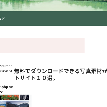
ログ
 assumed
無料でダウンロードできる写真素材
rsion of
トサイト１０選。
t.php
on
51