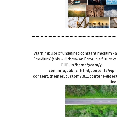
Warning
: Use of undefined constant medium -
'medium' (this will throw an Error in a future ve
PHP) in
/home/ycom/y-
com.info/public_html/contents/wp-
content/themes/custom3.8.1/content-diges
line