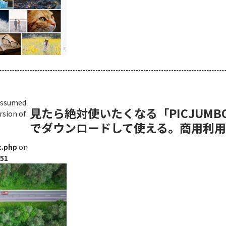
 assumed
見たら絶対使いたくなる「PICJUM
rsion of
でダウンロードして使える。商用利
t.php
on
51