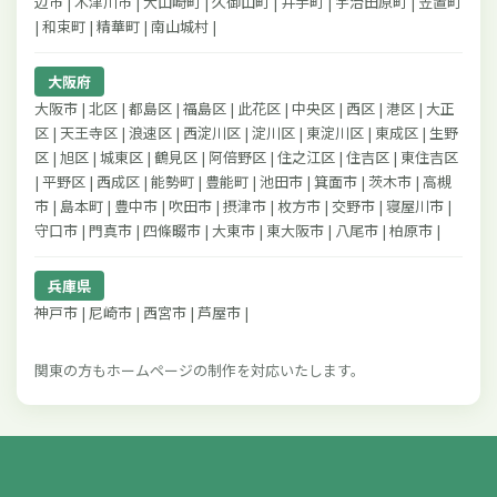
辺市 | 木津川市 | 大山崎町 | 久御山町 | 井手町 | 宇治田原町 | 笠置町
| 和束町 | 精華町 | 南山城村 |
大阪府
大阪市 | 北区 | 都島区 | 福島区 | 此花区 | 中央区 | 西区 | 港区 | 大正
区 | 天王寺区 | 浪速区 | 西淀川区 | 淀川区 | 東淀川区 | 東成区 | 生野
区 | 旭区 | 城東区 | 鶴見区 | 阿倍野区 | 住之江区 | 住吉区 | 東住吉区
| 平野区 | 西成区 | 能勢町 | 豊能町 | 池田市 | 箕面市 | 茨木市 | 高槻
市 | 島本町 | 豊中市 | 吹田市 | 摂津市 | 枚方市 | 交野市 | 寝屋川市 |
守口市 | 門真市 | 四條畷市 | 大東市 | 東大阪市 | 八尾市 | 柏原市 |
兵庫県
神戸市 | 尼崎市 | 西宮市 | 芦屋市 |
関東の方もホームページの制作を対応いたします。