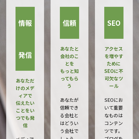
情報
信頼
SEO
あなたと
アクセス
発信
会社のこ
を増やす
とを
ために
もっと知
SEOに不
ってもら
可欠なツ
あなただ
う
ール
けのメデ
ィアで
あなたが
SEOにお
伝えたい
信頼でき
いて重要
ことをい
る会社と
なものは
つでも発
はどうい
コンテン
信
う会社で
ツです。
しょう
ブログを