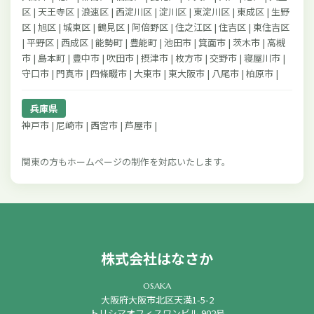
区 | 天王寺区 | 浪速区 | 西淀川区 | 淀川区 | 東淀川区 | 東成区 | 生野
区 | 旭区 | 城東区 | 鶴見区 | 阿倍野区 | 住之江区 | 住吉区 | 東住吉区
| 平野区 | 西成区 | 能勢町 | 豊能町 | 池田市 | 箕面市 | 茨木市 | 高槻
市 | 島本町 | 豊中市 | 吹田市 | 摂津市 | 枚方市 | 交野市 | 寝屋川市 |
守口市 | 門真市 | 四條畷市 | 大東市 | 東大阪市 | 八尾市 | 柏原市 |
兵庫県
神戸市 | 尼崎市 | 西宮市 | 芦屋市 |
関東の方もホームページの制作を対応いたします。
株式会社はなさか
osaka
大阪府大阪市北区天満1-5-2
トリシマオフィスワンビル 902号