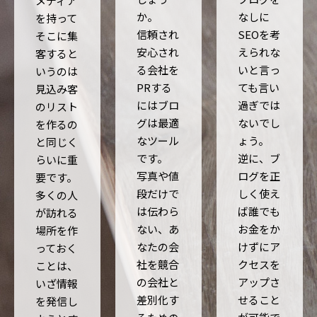
メディア
か。
なしに
を持って
信頼され
SEOを考
そこに集
安心され
えられな
客すると
る会社を
いと言っ
いうのは
PRする
ても言い
見込み客
にはブロ
過ぎでは
のリスト
グは最適
ないでし
を作るの
なツール
ょう。
と同じく
です。
逆に、ブ
らいに重
写真や値
ログを正
要です。
段だけで
しく使え
多くの人
は伝わら
ば誰でも
が訪れる
ない、あ
お金をか
場所を作
なたの会
けずにア
っておく
社を競合
クセスを
ことは、
の会社と
アップさ
いざ情報
差別化す
せること
を発信し