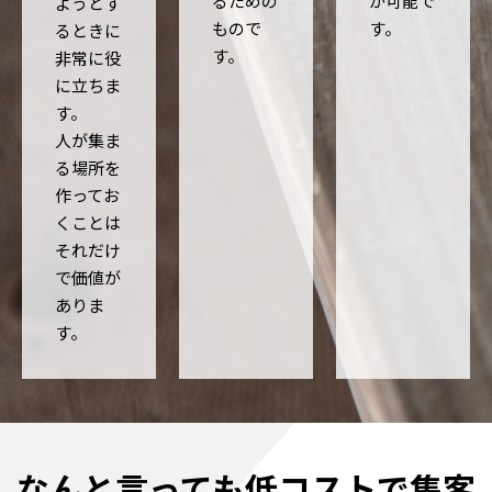
るための
が可能で
ようとす
もので
す。
るときに
す。
非常に役
に立ちま
す。
人が集ま
る場所を
作ってお
くことは
それだけ
で価値が
ありま
す。
なんと言っても低コストで集客