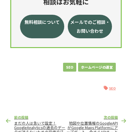
相談はお気軽に
無料相談について
メールでのご相談・
お問い合わせ
SEO
ホームページの運営
SEO
投
前の投稿
次の投稿
稿
まだの人は急いで設定！
地図や位置情報のGoogleAPI
ナ
GoogleAnalyticsの過去のデー
がGoogle Maps Platformにア
タが消えないための設定方法
ップデート。今すぐAPIキーと