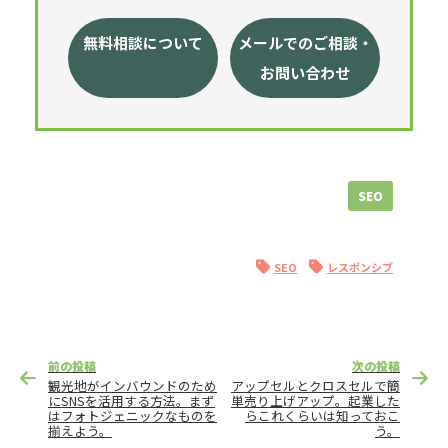
無料相談について
メールでのご相談・
お問い合わせ
SEO
SEO
レスポンシブ
投
前の投稿
次の投稿
稿
観光地がインバウンドのため
アップセルとクロスセルで簡
ナ
にSNSを活用する方法。まず
単売り上げアップ。起業した
はフォトジェニックなものを
らこれくらいは知っておこ
ビ
揃えよう。
う。
ゲ