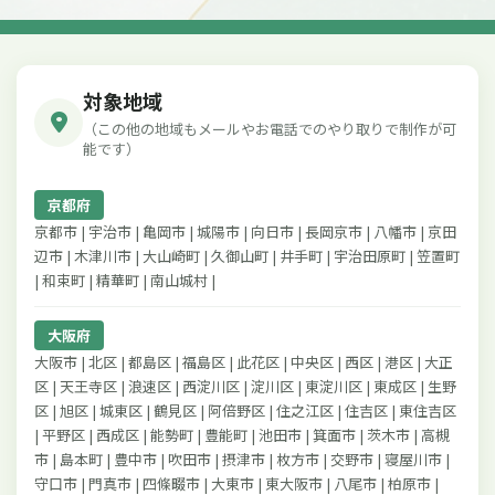
対象地域
（この他の地域もメールやお電話でのやり取りで制作が可
能です）
京都府
京都市 | 宇治市 | 亀岡市 | 城陽市 | 向日市 | 長岡京市 | 八幡市 | 京田
辺市 | 木津川市 | 大山崎町 | 久御山町 | 井手町 | 宇治田原町 | 笠置町
| 和束町 | 精華町 | 南山城村 |
大阪府
大阪市 | 北区 | 都島区 | 福島区 | 此花区 | 中央区 | 西区 | 港区 | 大正
区 | 天王寺区 | 浪速区 | 西淀川区 | 淀川区 | 東淀川区 | 東成区 | 生野
区 | 旭区 | 城東区 | 鶴見区 | 阿倍野区 | 住之江区 | 住吉区 | 東住吉区
| 平野区 | 西成区 | 能勢町 | 豊能町 | 池田市 | 箕面市 | 茨木市 | 高槻
市 | 島本町 | 豊中市 | 吹田市 | 摂津市 | 枚方市 | 交野市 | 寝屋川市 |
守口市 | 門真市 | 四條畷市 | 大東市 | 東大阪市 | 八尾市 | 柏原市 |