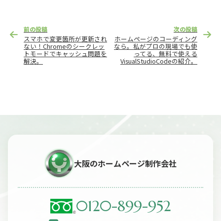
投
前の投稿
次の投稿
稿
スマホで変更箇所が更新され
ホームページのコーディング
ナ
ない！Chromeのシークレッ
なら。私がプロの現場でも使
トモードでキャッシュ問題を
ってる、無料で使える
ビ
解決。
VisualStudioCodeの紹介。
ゲ
ー
シ
ョ
ン
大阪のホームページ制作会社
0120-899-952