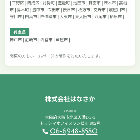
| 平野区 | 西成区 | 能勢町 | 豊能町 | 池田市 | 箕面市 | 茨木市 | 高槻
市 | 島本町 | 豊中市 | 吹田市 | 摂津市 | 枚方市 | 交野市 | 寝屋川市 |
守口市 | 門真市 | 四條畷市 | 大東市 | 東大阪市 | 八尾市 | 柏原市 |
兵庫県
神戸市 | 尼崎市 | 西宮市 | 芦屋市 |
関東の方もホームページの制作を対応いたします。
株式会社はなさか
osaka
大阪府大阪市北区天満1-5-2
トリシマオフィスワンビル 902号
06-6948-8580