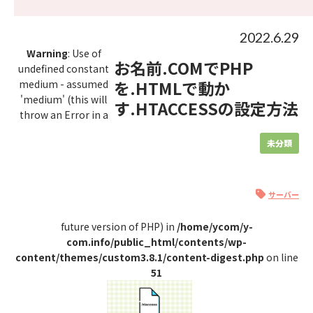
2022.6.29
Warning
: Use of
お名前.COMでPHP
undefined constant
を.HTMLで動か
medium - assumed
'medium' (this will
す.HTACCESSの設定方法
throw an Error in a
未分類
サーバー
future version of PHP) in
/home/ycom/y-
com.info/public_html/contents/wp-
content/themes/custom3.8.1/content-digest.php
on line
51