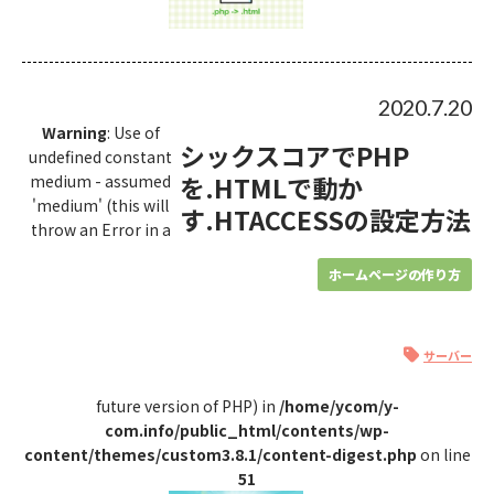
2020.7.20
Warning
: Use of
シックスコアでPHP
undefined constant
を.HTMLで動か
medium - assumed
'medium' (this will
す.HTACCESSの設定方法
throw an Error in a
ホームページの作り方
サーバー
future version of PHP) in
/home/ycom/y-
com.info/public_html/contents/wp-
content/themes/custom3.8.1/content-digest.php
on line
51