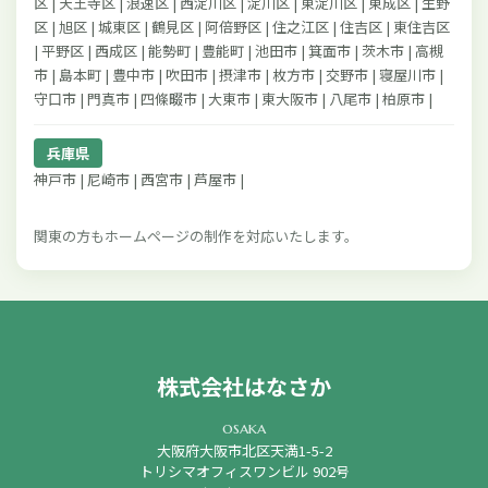
区 | 天王寺区 | 浪速区 | 西淀川区 | 淀川区 | 東淀川区 | 東成区 | 生野
区 | 旭区 | 城東区 | 鶴見区 | 阿倍野区 | 住之江区 | 住吉区 | 東住吉区
| 平野区 | 西成区 | 能勢町 | 豊能町 | 池田市 | 箕面市 | 茨木市 | 高槻
市 | 島本町 | 豊中市 | 吹田市 | 摂津市 | 枚方市 | 交野市 | 寝屋川市 |
守口市 | 門真市 | 四條畷市 | 大東市 | 東大阪市 | 八尾市 | 柏原市 |
兵庫県
神戸市 | 尼崎市 | 西宮市 | 芦屋市 |
関東の方もホームページの制作を対応いたします。
株式会社はなさか
osaka
大阪府大阪市北区天満1-5-2
トリシマオフィスワンビル 902号