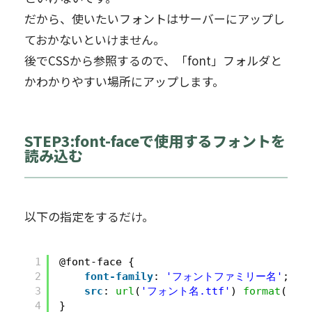
だから、使いたいフォントはサーバーにアップし
ておかないといけません。
後でCSSから参照するので、「font」フォルダと
かわかりやすい場所にアップします。
STEP3:font-faceで使用するフォントを
読み込む
以下の指定をするだけ。
1
@font-face {
2
font-family
: 
'フォントファミリー名'
;
3
src
: 
url
(
'フォント名.ttf'
) 
format
(
'tr
4
}