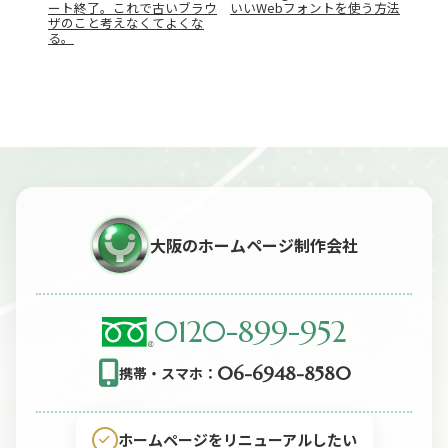
ナ
ート終了。これで古いブラウ
いいWebフォントを使う方法
ザのこと考えなくてよくな
ビ
る。
ゲ
ー
シ
ョ
ン
大阪のホームページ制作会社
0120-899-952
06-6948-8580
携帯・スマホ：
ホームページをリニューアルしたい