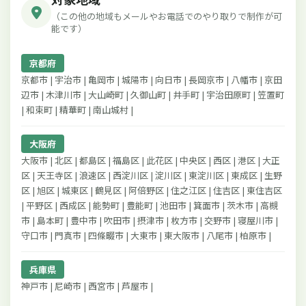
（この他の地域もメールやお電話でのやり取りで制作が可
能です）
京都府
京都市 | 宇治市 | 亀岡市 | 城陽市 | 向日市 | 長岡京市 | 八幡市 | 京田
辺市 | 木津川市 | 大山崎町 | 久御山町 | 井手町 | 宇治田原町 | 笠置町
| 和束町 | 精華町 | 南山城村 |
大阪府
大阪市 | 北区 | 都島区 | 福島区 | 此花区 | 中央区 | 西区 | 港区 | 大正
区 | 天王寺区 | 浪速区 | 西淀川区 | 淀川区 | 東淀川区 | 東成区 | 生野
区 | 旭区 | 城東区 | 鶴見区 | 阿倍野区 | 住之江区 | 住吉区 | 東住吉区
| 平野区 | 西成区 | 能勢町 | 豊能町 | 池田市 | 箕面市 | 茨木市 | 高槻
市 | 島本町 | 豊中市 | 吹田市 | 摂津市 | 枚方市 | 交野市 | 寝屋川市 |
守口市 | 門真市 | 四條畷市 | 大東市 | 東大阪市 | 八尾市 | 柏原市 |
兵庫県
神戸市 | 尼崎市 | 西宮市 | 芦屋市 |