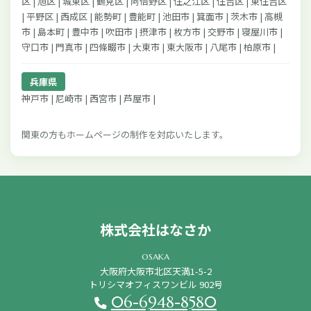
区 | 旭区 | 城東区 | 鶴見区 | 阿倍野区 | 住之江区 | 住吉区 | 東住吉区
| 平野区 | 西成区 | 能勢町 | 豊能町 | 池田市 | 箕面市 | 茨木市 | 高槻
市 | 島本町 | 豊中市 | 吹田市 | 摂津市 | 枚方市 | 交野市 | 寝屋川市 |
守口市 | 門真市 | 四條畷市 | 大東市 | 東大阪市 | 八尾市 | 柏原市 |
兵庫県
神戸市 | 尼崎市 | 西宮市 | 芦屋市 |
関東の方もホームページの制作を対応いたします。
株式会社はなさか
osaka
大阪府大阪市北区天満1-5-2
トリシマオフィスワンビル 902号
06-6948-8580