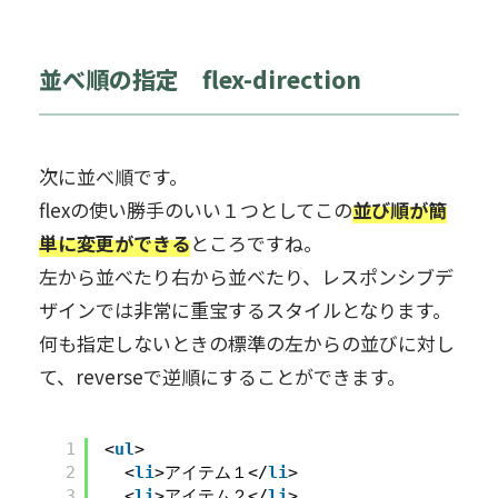
並べ順の指定 flex-direction
次に並べ順です。
flexの使い勝手のいい１つとしてこの
並び順が簡
単に変更ができる
ところですね。
左から並べたり右から並べたり、レスポンシブデ
ザインでは非常に重宝するスタイルとなります。
何も指定しないときの標準の左からの並びに対し
て、reverseで逆順にすることができます。
1
<
ul
>
2
<
li
>アイテム１</
li
>
3
<
li
>アイテム２</
li
>