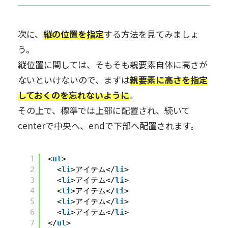
次に、
縦の位置を指定
する方法を見てみましょ
う。
縦位置に関しては、そもそも親要素自体に高さが
ないといけないので、まずは
親要素に高さを指定
しておくのを忘れないように
。
その上で、標準では上部に配置され、続いて
centerで中央へ、endで下部へ配置されます。
1
<
ul
>
2
<
li
>アイテム</
li
>
3
<
li
>アイテム</
li
>
4
<
li
>アイテム</
li
>
5
<
li
>アイテム</
li
>
6
<
li
>アイテム</
li
>
7
</
ul
>