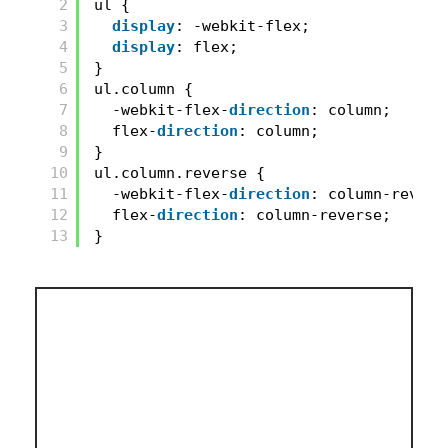
2
ul {
3
display
: -webkit-flex;
4
display
: flex;
5
}
6
ul.column {
7
-webkit-flex-
direction
: column;
8
flex-
direction
: column;
9
}
10
ul.column.reverse {
11
-webkit-flex-
direction
: column-revers
12
flex-
direction
: column-reverse;
13
}