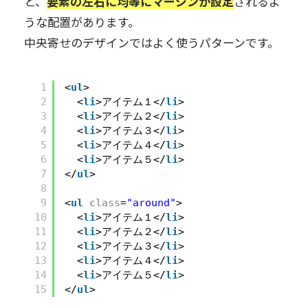
と、
要素の左右に均等にマージンが設定
されるよ
うな配置があります。
中央寄せのデザインではよく使うパターンです。
1
<
ul
>
2
<
li
>アイテム１</
li
>
3
<
li
>アイテム２</
li
>
4
<
li
>アイテム３</
li
>
5
<
li
>アイテム４</
li
>
6
<
li
>アイテム５</
li
>
7
</
ul
>
8
9
<
ul
class
=
"around"
>
10
<
li
>アイテム１</
li
>
11
<
li
>アイテム２</
li
>
12
<
li
>アイテム３</
li
>
13
<
li
>アイテム４</
li
>
14
<
li
>アイテム５</
li
>
15
</
ul
>