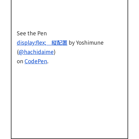
See the Pen
display:flex; 縦配置
by Yoshimune
(
@hachidaime
)
on
CodePen
.