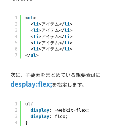
1
<
ul
>
2
<
li
>アイテム</
li
>
3
<
li
>アイテム</
li
>
4
<
li
>アイテム</
li
>
5
<
li
>アイテム</
li
>
6
<
li
>アイテム</
li
>
7
</
ul
>
次に、子要素をまとめている親要素ulに
desplay:flex;
を指定します。
1
ul{
2
display
: -webkit-flex;
3
display
: flex;
4
}