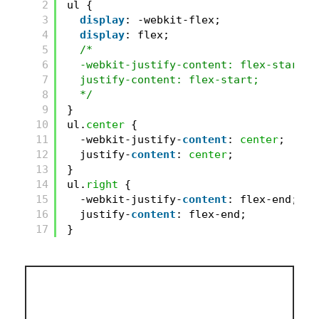
2
ul {
3
display
: -webkit-flex;
4
display
: flex;
5
/*
6
-webkit-justify-content: flex-start;
7
justify-content: flex-start;
8
*/
9
}
10
ul.
center
{
11
-webkit-justify-
content
: 
center
;
12
justify-
content
: 
center
;
13
}
14
ul.
right
{
15
-webkit-justify-
content
: flex-end;
16
justify-
content
: flex-end;
17
}