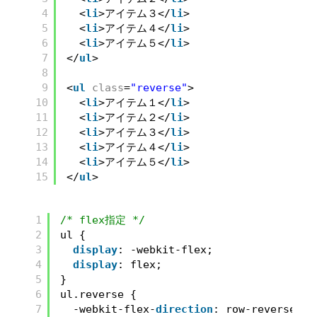
4
<
li
>アイテム３</
li
>
5
<
li
>アイテム４</
li
>
6
<
li
>アイテム５</
li
>
7
</
ul
>
8
9
<
ul
class
=
"reverse"
>
10
<
li
>アイテム１</
li
>
11
<
li
>アイテム２</
li
>
12
<
li
>アイテム３</
li
>
13
<
li
>アイテム４</
li
>
14
<
li
>アイテム５</
li
>
15
</
ul
>
1
/* flex指定 */
2
ul {
3
display
: -webkit-flex;
4
display
: flex;
5
}
6
ul.reverse {
7
-webkit-flex-
direction
: row-reverse;