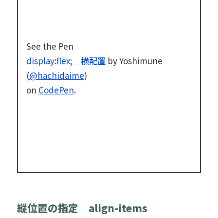
See the Pen
display:flex; 横配置
by Yoshimune
(
@hachidaime
)
on
CodePen
.
縦位置の指定 align-items