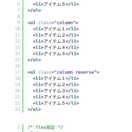
6
<
li
>アイテム５</
li
>
7
</
ul
>
8
9
<
ul
class
=
"column"
>
10
<
li
>アイテム１</
li
>
11
<
li
>アイテム２</
li
>
12
<
li
>アイテム３</
li
>
13
<
li
>アイテム４</
li
>
14
<
li
>アイテム５</
li
>
15
</
ul
>
16
17
<
ul
class
=
"column reverse"
>
18
<
li
>アイテム１</
li
>
19
<
li
>アイテム２</
li
>
20
<
li
>アイテム３</
li
>
21
<
li
>アイテム４</
li
>
22
<
li
>アイテム５</
li
>
23
</
ul
>
1
/* flex指定 */