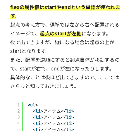
flexの属性値はstartやendという単語が使われま
す
。
起点の考え方で、標準では左から右へ配置される
イメージで、
起点のstartが左側
になります。
後で出てきますが、縦になる場合は起点の上が
startとなります。
また、配置を逆順にすると起点自体が移動するの
で、startが右で、endが左になったりします。
具体的なことは後ほど出てきますので、ここでは
さらっと知っておきましょう。
1
<
ul
>
2
<
li
>アイテム</
li
>
3
<
li
>アイテム</
li
>
4
<
li
>アイテム</
li
>
5
<
li
>アイテム</
li
>