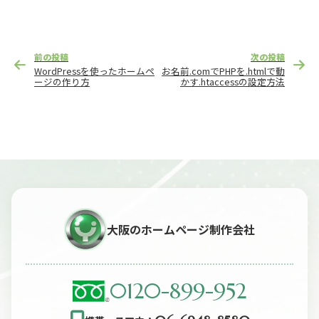
投
前の投稿
次の投稿
稿
WordPressを使ったホームペ
お名前.comでPHPを.htmlで動
ナ
ージの作り方
かす.htaccessの設定方法
ビ
ゲ
ー
シ
ョ
ン
大阪のホームページ制作会社
0120-899-952