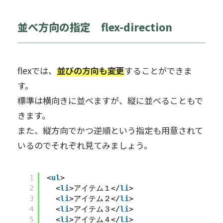
並べ方向の指定 flex-direction
flexでは、
並びの方向も変更
することができま
す。
標準は横向きに並べますが、縦に並べることもで
きます。
また、縦方向でかつ逆順という指定も用意されて
いるのでそれぞれ見てみましょう。
1
<
ul
>
2
<
li
>アイテム１</
li
>
3
<
li
>アイテム２</
li
>
4
<
li
>アイテム３</
li
>
5
<
li
>アイテム４</
li
>