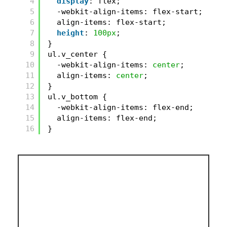
4
display
: flex;
5
-webkit-align-items: flex-start;
6
align-items: flex-start;
7
height
: 
100px
;
8
}
9
ul.v_center {
10
-webkit-align-items: 
center
;
11
align-items: 
center
;
12
}
13
ul.v_bottom {
14
-webkit-align-items: flex-end;
15
align-items: flex-end;
16
}