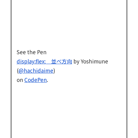
See the Pen
display:flex; 並べ方向
by Yoshimune
(
@hachidaime
)
on
CodePen
.