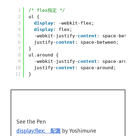
1
/* flex指定 */
2
ul {
3
display
: -webkit-flex;
4
display
: flex;
5
-webkit-justify-
content
: space-betwee
6
justify-
content
: space-between;
7
}
8
ul.around {
9
-webkit-justify-
content
: space-around
10
justify-
content
: space-around;
11
}
See the Pen
display:flex; 配置
by Yoshimune