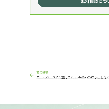
無料相談につ
投
前の投稿
稿
ホームページに設置したGoogleMapの吹き出しを
ナ
ビ
ゲ
ー
シ
ョ