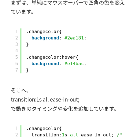
まずは、単純にマウスオーバーで四角の色を変え
ています。
1
.changecolor{
2
background
: 
#2ea181
;
3
}
4
5
.changecolor:hover{
6
background
: 
#e14bac
;
7
}
そこへ、
transition:1s all ease-in-out;
で動きのタイミングや変化を追加しています。
1
.changecolor{
2
transition:
1
s 
all
ease-in-out; 
/* トラ