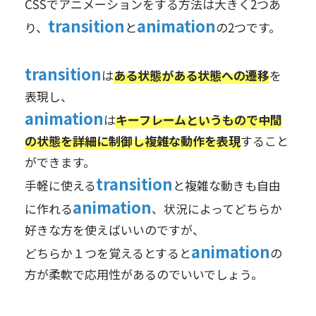
CSSでアニメーションをする方法は大きく2つあ
transition
animation
り、
と
の2つです。
transition
は
ある状態がある状態への遷移
を
表現し、
animation
は
キーフレームというもので中間
の状態を詳細に制御し複雑な動作を表現
すること
ができます。
transition
手軽に使える
と複雑な動きも自由
animation
に作れる
、状況によってどちらか
好きな方を使えばいいのですが、
animation
どちらか１つを覚えるとすると
の
方が柔軟で応用性があるのでいいでしょう。