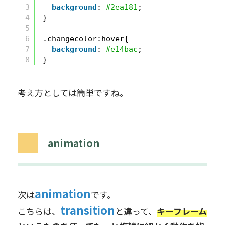
3
background
: 
#2ea181
;
4
}
5
6
.changecolor:hover{
7
background
: 
#e14bac
;
8
}
考え方としては簡単ですね。
animation
animation
次は
です。
transition
こちらは、
と違って、
キーフレーム