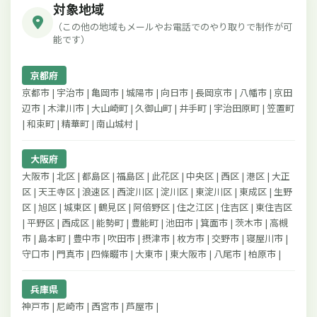
対象地域
（この他の地域もメールやお電話でのやり取りで制作が可
能です）
京都府
京都市 | 宇治市 | 亀岡市 | 城陽市 | 向日市 | 長岡京市 | 八幡市 | 京田
辺市 | 木津川市 | 大山崎町 | 久御山町 | 井手町 | 宇治田原町 | 笠置町
| 和束町 | 精華町 | 南山城村 |
大阪府
大阪市 | 北区 | 都島区 | 福島区 | 此花区 | 中央区 | 西区 | 港区 | 大正
区 | 天王寺区 | 浪速区 | 西淀川区 | 淀川区 | 東淀川区 | 東成区 | 生野
区 | 旭区 | 城東区 | 鶴見区 | 阿倍野区 | 住之江区 | 住吉区 | 東住吉区
| 平野区 | 西成区 | 能勢町 | 豊能町 | 池田市 | 箕面市 | 茨木市 | 高槻
市 | 島本町 | 豊中市 | 吹田市 | 摂津市 | 枚方市 | 交野市 | 寝屋川市 |
守口市 | 門真市 | 四條畷市 | 大東市 | 東大阪市 | 八尾市 | 柏原市 |
兵庫県
神戸市 | 尼崎市 | 西宮市 | 芦屋市 |