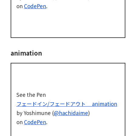
on
CodePen
.
animation
See the Pen
フェードイン/フェードアウト animation
by Yoshimune (
@hachidaime
)
on
CodePen
.