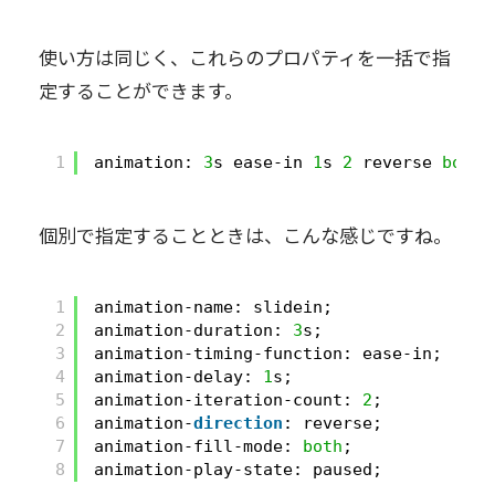
使い方は同じく、これらのプロパティを一括で指
定することができます。
1
animation: 
3
s ease-in 
1
s 
2
reverse 
both
個別で指定することときは、こんな感じですね。
1
animation-name: slidein;
2
animation-duration: 
3
s;
3
animation-timing-function: ease-in;
4
animation-delay: 
1
s;
5
animation-iteration-count: 
2
;
6
animation-
direction
: reverse;
7
animation-fill-mode: 
both
;
8
animation-play-state: paused;