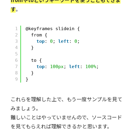
す
。
1
@keyframes slidein {
2
from {
3
top
: 
0
; 
left
: 
0
;
4
}
5
6
to {
7
top
: 
100px
; 
left
: 
100%
;
8
}
9
}
これらを理解した上で、もう一度サンプルを見て
みましょう。
難しいことはやっていませんので、ソースコード
を見てもらえれば理解できるかと思います。