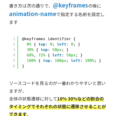
@keyframes
書き方は次の通りで、
の後に
animation-name
で指定する名前を設定し
ます
1
@keyframes identifier {
2
0%
{ 
top
: 
0
; 
left
: 
0
; }
3
30%
{ 
top
: 
50px
; }
4
68%
, 
72%
{ 
left
: 
50px
; }
5
100%
{ 
top
: 
100px
; 
left
: 
100%
; }
6
}
ソースコードを見るのが一番わかりやすいと思い
ますが、
全体の状態遷移に対して
10% 30%などの割合の
タイミングでそれぞれの状態に遷移させることが
できます
。