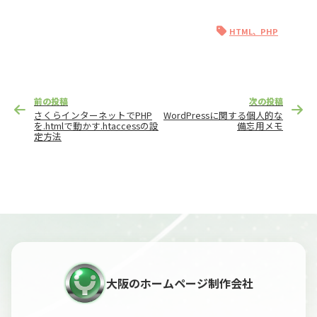
HTML、PHP
投
前の投稿
次の投稿
稿
さくらインターネットでPHP
WordPressに関する個人的な
ナ
を.htmlで動かす.htaccessの設
備忘用メモ
定方法
ビ
ゲ
ー
シ
ョ
ン
大阪のホームページ制作会社