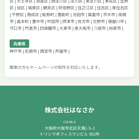
区 | 天王寺区 | 浪速区 | 西淀川区 | 淀川区 | 東淀川区 | 東成区 | 生野
区 | 旭区 | 城東区 | 鶴見区 | 阿倍野区 | 住之江区 | 住吉区 | 東住吉区
| 平野区 | 西成区 | 能勢町 | 豊能町 | 池田市 | 箕面市 | 茨木市 | 高槻
市 | 島本町 | 豊中市 | 吹田市 | 摂津市 | 枚方市 | 交野市 | 寝屋川市 |
守口市 | 門真市 | 四條畷市 | 大東市 | 東大阪市 | 八尾市 | 柏原市 |
兵庫県
神戸市 | 尼崎市 | 西宮市 | 芦屋市 |
関東の方もホームページの制作を対応いたします。
株式会社はなさか
osaka
大阪府大阪市北区天満1-5-2
トリシマオフィスワンビル 902号